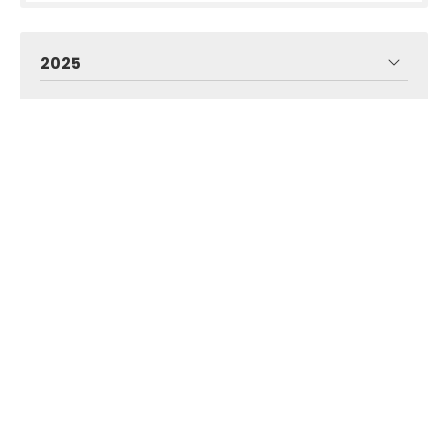
2025
2024
2023
2018
Incar
Dirección:
Rúa Quintana, 10 - 36619 Rubiáns
(Vilagarcía de Arousa)
Teléfono:
986 715 266