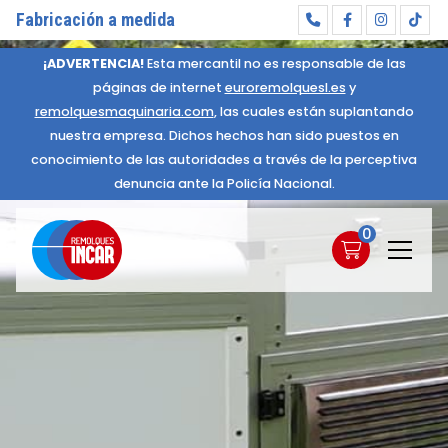
Fabricación a medida
¡ADVERTENCIA!
Esta mercantil no es responsable de las
páginas de internet
euroremolquesl.es
y
remolquesmaquinaria.com
, las cuales están suplantando
nuestra empresa. Dichos hechos han sido puestos en
conocimiento de las autoridades a través de la perceptiva
denuncia ante la Policía Nacional.
0