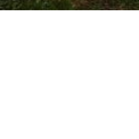
citar más información o pedir un presupuesto para su 
Teléfono
rousa)
986 715 266
E-mail