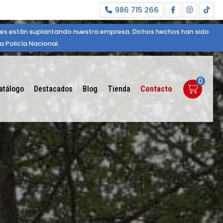
986 715 266
ales están suplantando nuestra empresa. Dichos hechos han sido
 Policía Nacional.
0
atálogo
Destacados
Blog
Tienda
Contacto