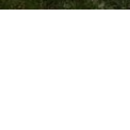
Contacto
Si quiere ponerse en contacto con nosotros, soli
siguientes maneras:
Dirección
Rúa Quintana, 10 - 36619 Rubiáns (Vilagarcía de A
Horario