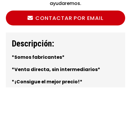
ayudaremos.
CONTACTAR POR EMAIL
Descripción:
*Somos fabricantes*
*Venta directa, sin intermediarios*
*¡Consigue el mejor precio!*
Remolques náuticos
Aptos para transportar
una zódiac, una
barca semirígida o un barco
.
Posibilidad de 1 o 2 ejes.
Con o sin freno.