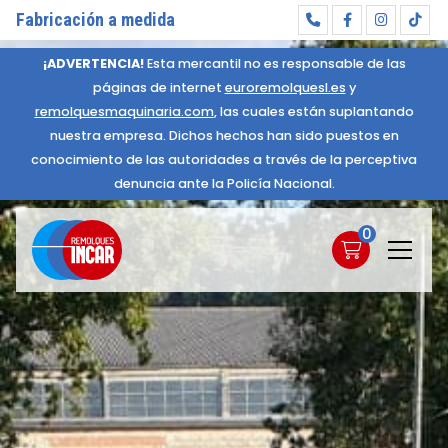
Fabricación a medida
¡ADVERTENCIA!
Esta mercantil no es responsable de las
páginas de internet
euroremolquesl.es
y
remolquesmaquinaria.com
, las cuales están suplantando
nuestra empresa. Dichos hechos han sido puestos en
conocimiento de las autoridades a través de la perceptiva
denuncia ante la Policía Nacional.
0